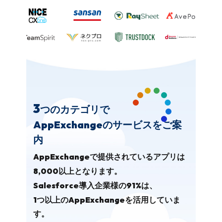
3
つのカテゴリで
AppExchange
のサービスをご案
内
AppExchange
で提供されているアプリは
8,000
以上となります。
Salesforce
91%
導入企業様の
は、
1つ
AppExchange
以上の
を活用していま
す。