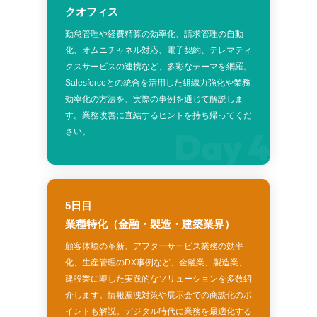
クオフィス
勤怠管理や経費精算の効率化、請求管理の自動
化、オムニチャネル対応、電子契約、テレマティ
クスサービスの連携など、多彩なテーマを網羅。
Salesforceとの統合を活用した組織力強化や業務
効率化の方法を、実際の事例を通じて解説しま
す。業務改善に直結するヒントを持ち帰ってくだ
Day 4
さい。
5日目
業種特化（金融・製造・建築業界）
顧客体験の革新、アフターサービス業務の効率
化、生産管理のDX事例など、金融業、製造業、
建設業に即した実践的なソリューションを多数紹
介します。情報漏洩対策や展示会での商談化のポ
イントも解説。デジタル時代に業務を最適化する