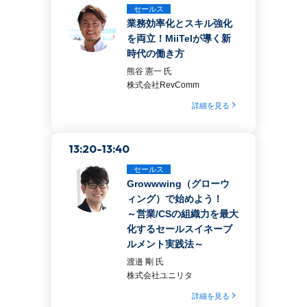
セールス
業務効率化とスキル強化
を両立！MiiTelが導く新
時代の働き方
熊谷 憲一 氏
株式会社RevComm
詳細を見る
13:20-13:40
セールス
Growwwing（グローウ
ィング）で始めよう！
～営業/CSの組織力を最大
化するセールスイネーブ
ルメント実践法～
渡邉 剛 氏
株式会社ユニリタ
詳細を見る