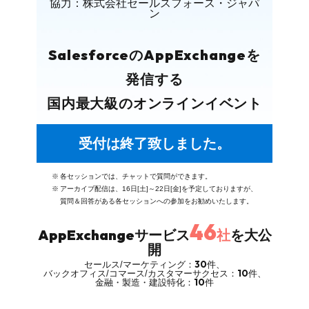
協力：株式会社セールスフォース・ジャパ
ン
Salesforce
AppExchange
の
を
発信する
国内最大級のオンラインイベント
受付は終了致しました。
※
各セッションでは、チャットで質問ができます。
※
アーカイブ配信は、16日[土]～22日[金]を予定しておりますが、
質問＆回答がある各セッションへの参加をお勧めいたします。
46
AppExchange
サービス
社
を大公
開
30
セールス/マーケティング：
件、
10
バックオフィス/コマース/カスタマーサクセス：
件、
10
金融・製造・建設特化：
件