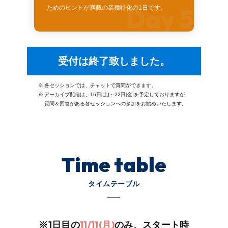
Day 5
ためのヒントが満載の業種特化の1日です。
受付は終了致しました。
※
各セッションでは、チャットで質問ができます。
※
アーカイブ配信は、16日[土]～22日[金]を予定しておりますが、
質問＆回答がある各セッションへの参加をお勧めいたします。
Time table
タイムテーブル
※1日目の
11/11(月)
のみ、スタート時