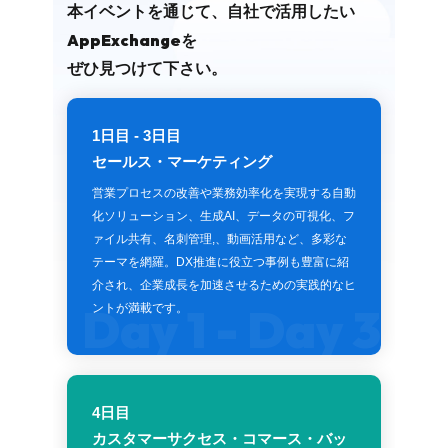
本イベントを通じて、自社で活用したい
AppExchange
を
ぜひ見つけて下さい。
1日目 - 3日目
セールス・マーケティング
営業プロセスの改善や業務効率化を実現する自動
化ソリューション、生成AI、データの可視化、フ
ァイル共有、名刺管理,、動画活用など、多彩な
テーマを網羅。DX推進に役立つ事例も豊富に紹
介され、企業成長を加速させるための実践的なヒ
Day 1 - Day 3
ントが満載です。
4日目
カスタマーサクセス・コマース・バッ