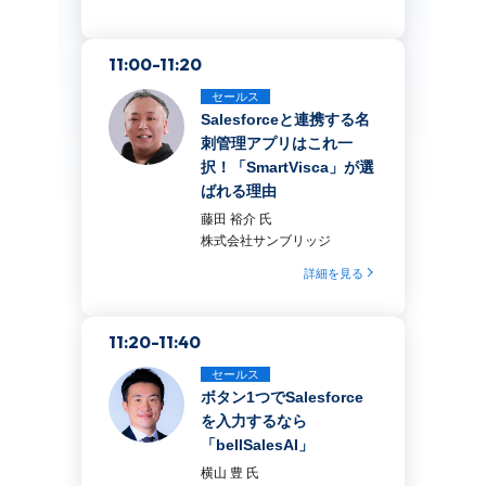
11:00-11:20
セールス
Salesforceと連携する名
刺管理アプリはこれ一
択！「SmartVisca」が選
ばれる理由
藤田 裕介 氏
株式会社サンブリッジ
詳細を見る
11:20-11:40
セールス
ボタン1つでSalesforce
を入力するなら
「bellSalesAI」
横山 豊 氏